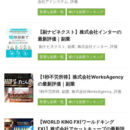
会社アドシステム
,
評価
普通な副業一覧
稼げる副業ランキング
【副ナビネクスト】株式会社インターの
最新評価｜副業
副ナビネクスト
,
副業
,
株式会社インター
,
評価
普通な副業一覧
稼げる副業ランキング
【1秒不労所得】株式会社WorksAgency
の最新評価｜副業
1秒不労所得
,
副業
,
株式会社WorksAgency
,
評価
普通な副業一覧
稼げる副業ランキング
【WORLD KING FX(ワールドキング
FX)】株式会社アセットキューブの最新評